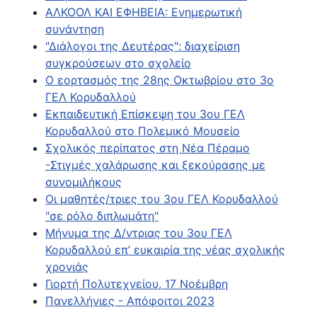
ΑΛΚΟΟΛ ΚΑΙ ΕΦΗΒΕΙΑ: Ενημερωτική
συνάντηση
"Διάλογοι της Δευτέρας": διαχείριση
συγκρούσεων στο σχολείο
Ο εορτασμός της 28ης Οκτωβρίου στο 3ο
ΓΕΛ Κορυδαλλού
Εκπαιδευτική Επίσκεψη του 3ου ΓΕΛ
Κορυδαλλού στο Πολεμικό Μουσείο
Σχολικός περίπατος στη Νέα Πέραμο
-Στιγμές χαλάρωσης και ξεκούρασης με
συνομιλήκους
Οι μαθητές/τριες του 3ου ΓΕΛ Κορυδαλλού
"σε ρόλο διπλωμάτη"
Μήνυμα της Δ/ντριας του 3ου ΓΕΛ
Κορυδαλλού επ’ ευκαιρία της νέας σχολικής
χρονιάς
Γιορτή Πολυτεχνείου, 17 Νοέμβρη
Πανελλήνιες - Απόφοιτοι 2023