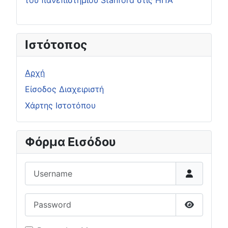
του πανεπιστημίου Stanford στις ΗΠΑ
Ιστότοπος
Αρχή
Είσοδος Διαχειριστή
Χάρτης Ιστοτόπου
Φόρμα Εισόδου
Username
Password
Show Pas