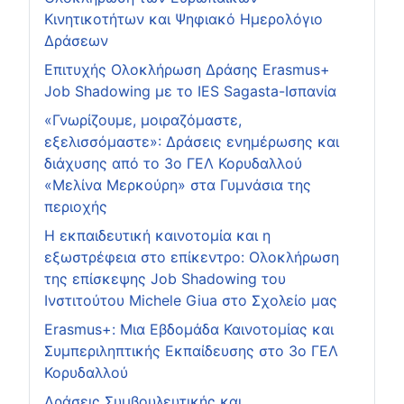
Κινητικοτήτων και Ψηφιακό Ημερολόγιο
Δράσεων
Επιτυχής Ολοκλήρωση Δράσης Erasmus+
Job Shadowing με το IES Sagasta-Ισπανία
«Γνωρίζουμε, μοιραζόμαστε,
εξελισσόμαστε»: Δράσεις ενημέρωσης και
διάχυσης από το 3ο ΓΕΛ Κορυδαλλού
«Μελίνα Μερκούρη» στα Γυμνάσια της
περιοχής
Η εκπαιδευτική καινοτομία και η
εξωστρέφεια στο επίκεντρο: Ολοκλήρωση
της επίσκεψης Job Shadowing του
Ινστιτούτου Michele Giua στο Σχολείο μας
Erasmus+: Μια Εβδομάδα Καινοτομίας και
Συμπεριληπτικής Εκπαίδευσης στο 3ο ΓΕΛ
Κορυδαλλού
Δράσεις Συμβουλευτικής και