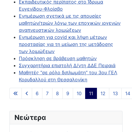
Εκπαιδευτικός περίπατος στο Ίδρυμα
Ευγενίδου-Φλοίσβο
Ενημέρωση σχετικά με τις απουσίες
μαθητών/τριών λόγω των εποχικών ιογενών
αναπνευστικών λοιμώξεων
Ενημέρωση για covid και λήψη μέτρων
προστασίας για τη μείωση της μετάδοσης
των λοιμώξεων
Πρόσκληση σε βράβευση μαθητών
Συγχαρητήρια επιστολή Δ/ντη ΔΔΕ Πειραιά
Μαθητές "σε ρόλο διπλωμάτη" του 3ου ΓΕΛ
Κορυδαλλού στη Θεσσαλονίκη
6
7
8
9
10
11
12
13
14
Page 11 of 15
Νεώτερα