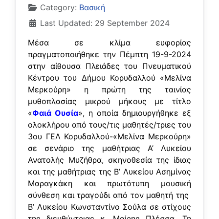
Category:
Βασική
Last Updated: 29 September 2024
Μέσα σε κλίμα ευφορίας
πραγματοποιήθηκε την Πέμπτη 19-9-2024
στην αίθουσα Πλειάδες του Πνευματικού
Κέντρου του Δήμου Κορυδαλλού «Μελίνα
Μερκούρη» η πρώτη της ταινίας
μυθοπλασίας μικρού μήκους με τίτλο
«
Φαιά Ουσία
», η οποία δημιουργήθηκε εξ
ολοκλήρου από τους/τις μαθητές/τριες του
3ου ΓΕΛ Κορυδαλλού-«Μελίνα Μερκούρη»
σε σενάριο της μαθήτριας Α’ Λυκείου
Ανατολής Μυζήθρα, σκηνοθεσία της ίδιας
και της μαθήτριας της Β’ Λυκείου Ασημίνας
Μαραγκάκη και πρωτότυπη μουσική
σύνθεση και τραγούδι από τον μαθητή της
Β’ Λυκείου Κωνσταντίνο Σούλα σε στίχους
της διευθύντριας κ. Μαίρης Πλέσσα. Τη