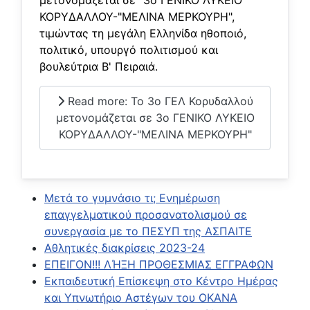
ΚΟΡΥΔΑΛΛΟΥ-"ΜΕΛΙΝΑ ΜΕΡΚΟΥΡΗ",
τιμώντας τη μεγάλη Ελληνίδα ηθοποιό,
πολιτικό, υπουργό πολιτισμού και
βουλεύτρια Β' Πειραιά.
Read more: Το 3ο ΓΕΛ Κορυδαλλού
μετονομάζεται σε 3ο ΓΕΝΙΚΟ ΛΥΚΕΙΟ
ΚΟΡΥΔΑΛΛΟΥ-"ΜΕΛΙΝΑ ΜΕΡΚΟΥΡΗ"
Μετά το γυμνάσιο τι; Ενημέρωση
επαγγελματικού προσανατολισμού σε
συνεργασία με το ΠΕΣΥΠ της ΑΣΠΑΙΤΕ
Αθλητικές διακρίσεις 2023-24
ΕΠΕΙΓΟΝ!!! ΛΉΞΗ ΠΡΟΘΕΣΜΙΑΣ ΕΓΓΡΑΦΩΝ
Εκπαιδευτική Επίσκεψη στο Κέντρο Ημέρας
και Υπνωτήριο Αστέγων του ΟΚΑΝΑ