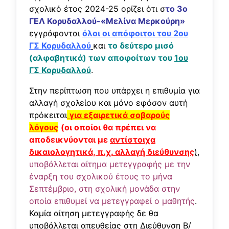
σχολικό έτος 2024-25 ορίζει ότι σ
το 3ο
ΓΕΛ Κορυδαλλού-«Μελίνα Μερκούρη»
εγγράφονται
όλοι οι απόφοιτοι του 2ου
ΓΣ Κορυδαλλού
και
το δεύτερο μισό
(αλφαβητικά) των αποφοίτων του
1ου
ΓΣ Κορυδαλλού
.
Στην περίπτωση που υπάρχει η επιθυμία για
αλλαγή σχολείου και μόνο εφόσον αυτή
πρόκειται
για εξαιρετικά σοβαρούς
λόγους
(οι οποίοι θα πρέπει να
αποδεικνύονται με
αντίστοιχα
δικαιολογητικά, π.χ. αλλαγή διεύθυνσης
)
,
υποβάλλεται αίτημα μετεγγραφής με την
έναρξη του σχολικού έτους το μήνα
Σεπτέμβριο, στη σχολική μονάδα στην
οποία επιθυμεί να μετεγγραφεί ο μαθητής
.
Καμία αίτηση μετεγγραφής δε θα
υποβάλλεται απευθείας στη Διεύθυνση Β/