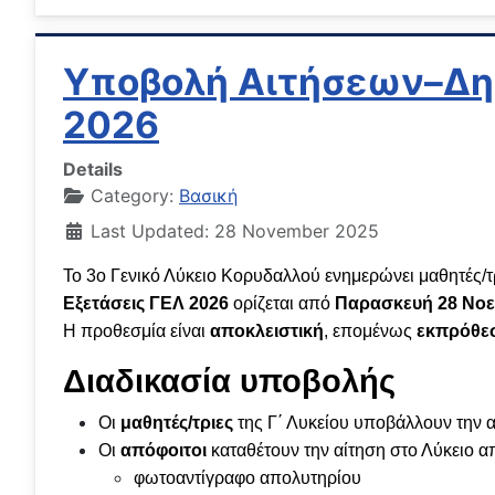
Υποβολή Αιτήσεων–Δηλ
2026
Details
Category:
Βασική
Last Updated: 28 November 2025
Το 3ο Γενικό Λύκειο Κορυδαλλού ενημερώνει μαθητές/τρ
Εξετάσεις ΓΕΛ 2026
ορίζεται από
Παρασκευή 28 Νοε
Η προθεσμία είναι
αποκλειστική
, επομένως
εκπρόθεσ
Διαδικασία υποβολής
Οι
μαθητές/τριες
της Γ΄ Λυκείου υποβάλλουν την α
Οι
απόφοιτοι
καταθέτουν την αίτηση στο Λύκειο απ
φωτοαντίγραφο απολυτηρίου