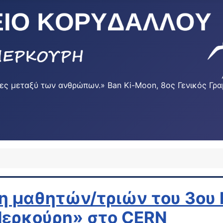
φυρες μεταξύ των ανθρώπων.» Ban Ki-Moon, 8ος Γενικός 
η μαθητών/τριών του 3ου 
Μερκούρη» στο CERN