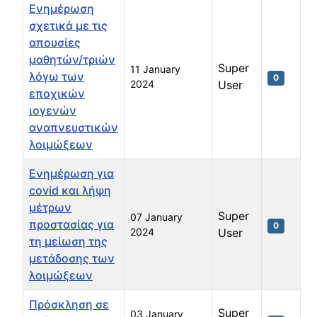
Ενημέρωση
σχετικά με τις
απουσίες
μαθητών/τριών
Super
11 January
λόγω των
0
2024
User
εποχικών
ιογενών
αναπνευστικών
λοιμώξεων
Ενημέρωση για
covid και λήψη
μέτρων
Super
07 January
προστασίας για
0
2024
User
τη μείωση της
μετάδοσης των
λοιμώξεων
Πρόσκληση σε
Super
03 January