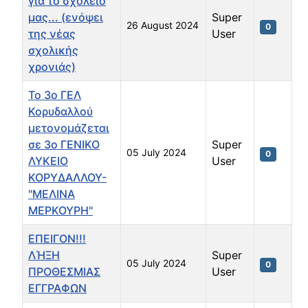
για το σχολείο
μας... (ενόψει
Super
26 August 2024
0
της νέας
User
σχολικής
χρονιάς)
Το 3ο ΓΕΛ
Κορυδαλλού
μετονομάζεται
σε 3ο ΓΕΝΙΚΟ
Super
05 July 2024
0
ΛΥΚΕΙΟ
User
ΚΟΡΥΔΑΛΛΟΥ-
"ΜΕΛΙΝΑ
ΜΕΡΚΟΥΡΗ"
ΕΠΕΙΓΟΝ!!!
ΛΉΞΗ
Super
05 July 2024
0
ΠΡΟΘΕΣΜΙΑΣ
User
ΕΓΓΡΑΦΩΝ