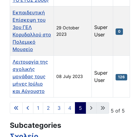
ΤΟ ΕΤΟΣ 2006)
Εκπαιδευτική
Επίσκεψη του
3ου ΓΕΛ
Super
29 October
0
Κορυδαλλού στο
2023
User
Πολεμικό
Μουσείο
Λειτουργία της
σχολικής
Super
μονάδας τους
08 July 2023
126
User
μήνες Ιούλιο
και Αύγουστο
Articles
1
2
3
4
5
Page 5 of 5
Subcategories
Σχολείο