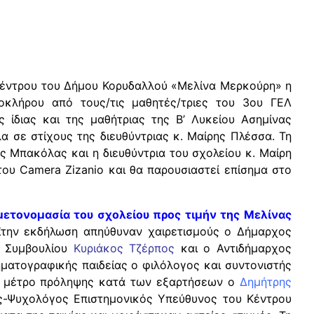
Κέντρου του Δήμου Κορυδαλλού «Μελίνα Μερκούρη» η
οκλήρου από τους/τις μαθητές/τριες του 3ου ΓΕΛ
 ίδιας και της μαθήτριας της Β’ Λυκείου Ασημίνας
 σε στίχους της διευθύντριας κ. Μαίρης Πλέσσα. Τη
 Μπακόλας και η διευθύντρια του σχολείου κ. Μαίρη
του Camera Zizanio και θα παρουσιαστεί επίσημα στο
μετονομασία του σχολείου προς τιμήν της Μελίνας
Στην εκδήλωση απηύθυναν χαιρετισμούς ο Δήμαρχος
ύ Συμβουλίου
Κυριάκος Τζέρπος
και ο Αντιδήμαρχος
ηματογραφικής παιδείας ο φιλόλογος και συντονιστής
ως μέτρο πρόληψης κατά των εξαρτήσεων ο
Δημήτρης
ος-Ψυχολόγος Επιστημονικός Υπεύθυνος του Κέντρου