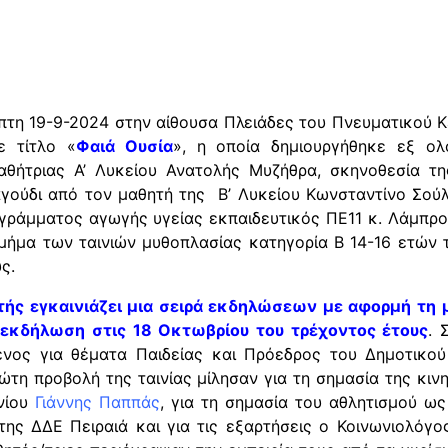
πτη 19-9-2024 στην αίθουσα Πλειάδες του Πνευματικού 
ε τίτλο «
Φαιά Ουσία
», η οποία δημιουργήθηκε εξ ολ
ήτριας Α’ Λυκείου Ανατολής Μυζήθρα, σκηνοθεσία της
ούδι από τον μαθητή της Β’ Λυκείου Κωνσταντίνο Σούλα
ράμματος αγωγής υγείας εκπαιδευτικός ΠΕ11 κ. Λάμπρος
τμήμα των ταινιών μυθοπλασίας κατηγορία Β 14-16 ετών 
ς.
υτής εγκαινιάζει μια σειρά εκδηλώσεων με αφορμή τη 
 εκδήλωση στις 18 Οκτωβρίου του τρέχοντος έτους
. 
μένος για θέματα Παιδείας και Πρόεδρος του Δημοτικο
ώτη προβολή της ταινίας μίλησαν για τη σημασία της κιν
νίου
Γιάννης Παππάς
, για τη σημασία του αθλητισμού 
ς ΔΔΕ Πειραιά και για τις εξαρτήσεις ο Κοινωνιολόγ